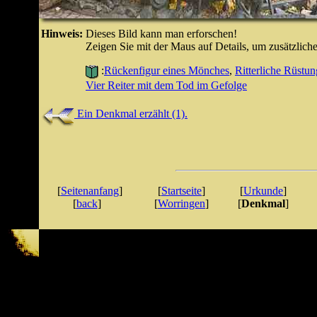
Hinweis:
Dieses Bild kann man erforschen!
Zeigen Sie mit der Maus auf Details, um zusätzlic
:
Rückenfigur eines Mönches
,
Ritterliche Rüstu
Vier Reiter mit dem Tod im Gefolge
Ein Denkmal erzählt (1).
[
Seitenanfang
]
[
Startseite
]
[
Urkunde
]
[
back
]
[
Worringen
]
[
Denkmal
]
Letzte Änderung: Jan 11, 2002 22:20:48
URL: http://www..fkoester.de/stadterhebung//